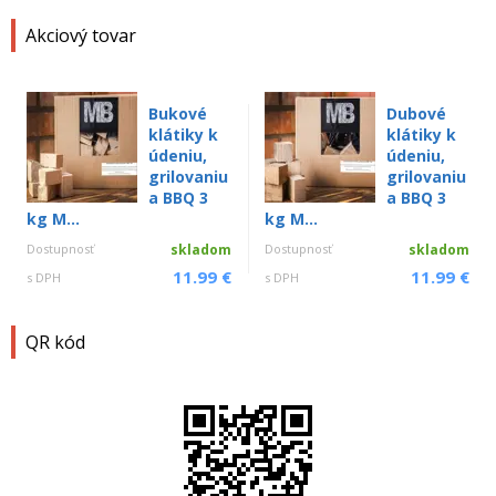
Akciový tovar
Bukové
Dubové
klátiky k
klátiky k
údeniu,
údeniu,
grilovaniu
grilovaniu
a BBQ 3
a BBQ 3
kg M...
kg M...
Dostupnosť
skladom
Dostupnosť
skladom
11.99 €
11.99 €
s DPH
s DPH
QR kód