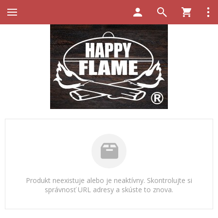
Produkt neexistuje alebo je neaktívny. Skontrolujte si
správnosť URL adresy a skúste to znova.