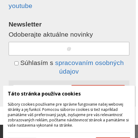
youtube
Newsletter
Odoberajte aktuálne novinky
Súhlasím s
spracovaním osobných
údajov
Odobrať
Pridať
Táto stránka používa cookies
Súbory cookies používame pre správne fungovanie našej webovej
stránky a jej funkcií. Pomocou súborov cookies si tiež napríklad
pamätáme váš preferovaný jazyk, zvyšujeme pre vás relevantnosť
© 2026 WEXBO |
www.wexbo.com
|
Prihlásiť
zobrazovaných reklám, počítame návštevnosť stránok a pamätáme si
vaše nastavenia vykonané na stránke.
Táto stránka používa súbory cookies, ktoré nám
pomáhajú poskytovať služby. Používaním našich služieb