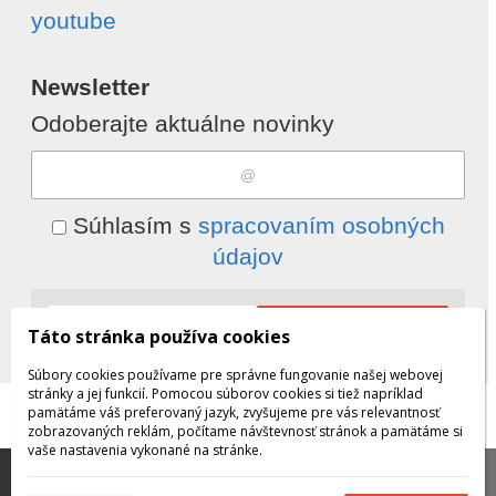
youtube
Newsletter
Odoberajte aktuálne novinky
Súhlasím s
spracovaním osobných
údajov
Odobrať
Pridať
Táto stránka používa cookies
Súbory cookies používame pre správne fungovanie našej webovej
stránky a jej funkcií. Pomocou súborov cookies si tiež napríklad
pamätáme váš preferovaný jazyk, zvyšujeme pre vás relevantnosť
© 2026 WEXBO |
www.wexbo.com
|
Prihlásiť
zobrazovaných reklám, počítame návštevnosť stránok a pamätáme si
vaše nastavenia vykonané na stránke.
Táto stránka používa súbory cookies, ktoré nám
pomáhajú poskytovať služby. Používaním našich služieb