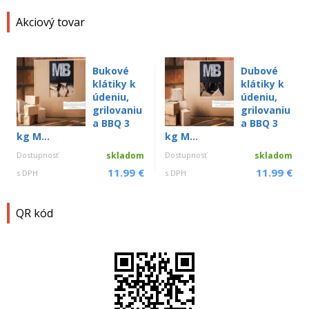
Akciový tovar
Bukové
Dubové
klátiky k
klátiky k
údeniu,
údeniu,
grilovaniu
grilovaniu
a BBQ 3
a BBQ 3
kg M...
kg M...
Dostupnosť
skladom
Dostupnosť
skladom
11.99 €
11.99 €
s DPH
s DPH
QR kód