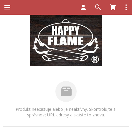
Produkt neexistuje alebo je neaktívny. Skontrolujte si
správnosť URL adresy a skúste to znova.