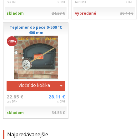
bez DPH
s DPH
bez DPH
s DPH
skladom
24.23 €
vypredané
30.14 €
Teplomer do pece 0-500 °C
400 mm
-18%
Vložiť do košíka
22.85 €
28.11 €
bez DPH
s DPH
skladom
34.56 €
Najpredávanejšie