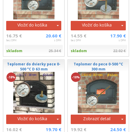
Vložiť do košíka
Vložiť do košíka
16.75 €
20.60 €
14.55 €
17.90 €
bez DPH
s DPH
bez DPH
s DPH
skladom
25.34 €
skladom
22.02 €
Teplomer do dvierky pece 0-
Teplomer do pece 0-500 °C
500 °C D 63 mm
300 mm
-18%
-18%
Vložiť do košíka
Zobraziť detail
16.02 €
19.70 €
19.92 €
24.50 €