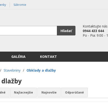
enky
Súkromie
Kontaktujte nás
Hľadať
0944 433 644
Po - Pia: 9:00 - 
GALÉRIA
KONTAKT
/
Stavebniny
/
Obklady a dlažby
 dlažby
dné
Najlacnejšie
Najnovšie
Odporúčané