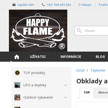
napíšte nám
+421 944 433 644
O nákupe
Podmi
UŽÍVATEĽ
INFORMÁCIE
BLOG
Úvod
/
Teplomer
TOP produkty
Obklady a
UFO a doplnky
TOP
Abece
Outdoor vybavenie