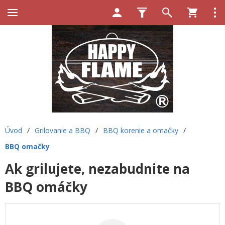
Úvod
/
Grilovanie a BBQ
/
BBQ korenie a omačky
/
BBQ omačky
Ak grilujete, nezabudnite na
BBQ omáčky