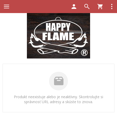
Produkt neexistuje alebo je neaktívny. Skontrolujte si
správnosť URL adresy a skúste to znova.