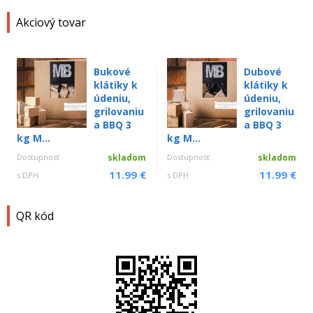
Akciový tovar
Bukové
Dubové
klátiky k
klátiky k
údeniu,
údeniu,
grilovaniu
grilovaniu
a BBQ 3
a BBQ 3
kg M...
kg M...
Dostupnosť
skladom
Dostupnosť
skladom
11.99 €
11.99 €
s DPH
s DPH
QR kód