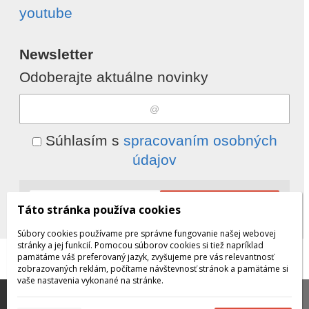
youtube
Newsletter
Odoberajte aktuálne novinky
Súhlasím s
spracovaním osobných
údajov
Odobrať
Pridať
Táto stránka používa cookies
Súbory cookies používame pre správne fungovanie našej webovej
stránky a jej funkcií. Pomocou súborov cookies si tiež napríklad
pamätáme váš preferovaný jazyk, zvyšujeme pre vás relevantnosť
© 2026 WEXBO |
www.wexbo.com
|
Prihlásiť
zobrazovaných reklám, počítame návštevnosť stránok a pamätáme si
vaše nastavenia vykonané na stránke.
Táto stránka používa súbory cookies, ktoré nám
pomáhajú poskytovať služby. Používaním našich služieb