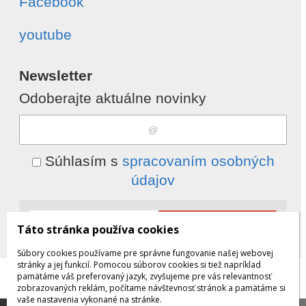
Facebook
youtube
Newsletter
Odoberajte aktuálne novinky
Súhlasím s
spracovaním osobných
údajov
Odobrať
Pridať
Táto stránka používa cookies
Súbory cookies používame pre správne fungovanie našej webovej
stránky a jej funkcií. Pomocou súborov cookies si tiež napríklad
pamätáme váš preferovaný jazyk, zvyšujeme pre vás relevantnosť
© 2026 WEXBO |
www.wexbo.com
|
Prihlásiť
zobrazovaných reklám, počítame návštevnosť stránok a pamätáme si
vaše nastavenia vykonané na stránke.