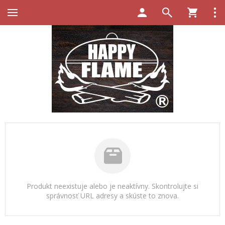
Produkt neexistuje alebo je neaktívny. Skontrolujte si
správnosť URL adresy a skúste to znova.