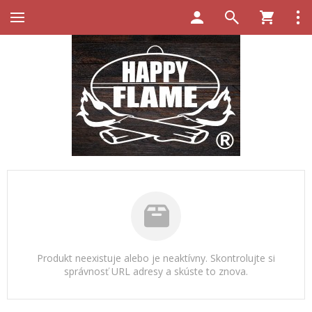
Produkt neexistuje alebo je neaktívny. Skontrolujte si
správnosť URL adresy a skúste to znova.