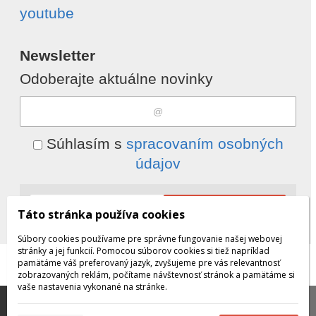
youtube
Newsletter
Odoberajte aktuálne novinky
Súhlasím s
spracovaním osobných
údajov
Odobrať
Pridať
Táto stránka používa cookies
Súbory cookies používame pre správne fungovanie našej webovej
stránky a jej funkcií. Pomocou súborov cookies si tiež napríklad
pamätáme váš preferovaný jazyk, zvyšujeme pre vás relevantnosť
© 2026 WEXBO |
www.wexbo.com
|
Prihlásiť
zobrazovaných reklám, počítame návštevnosť stránok a pamätáme si
vaše nastavenia vykonané na stránke.
Táto stránka používa súbory cookies, ktoré nám
pomáhajú poskytovať služby. Používaním našich služieb