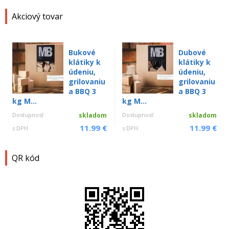
Akciový tovar
Bukové
Dubové
klátiky k
klátiky k
údeniu,
údeniu,
grilovaniu
grilovaniu
a BBQ 3
a BBQ 3
kg M...
kg M...
Dostupnosť
skladom
Dostupnosť
skladom
11.99 €
11.99 €
s DPH
s DPH
QR kód