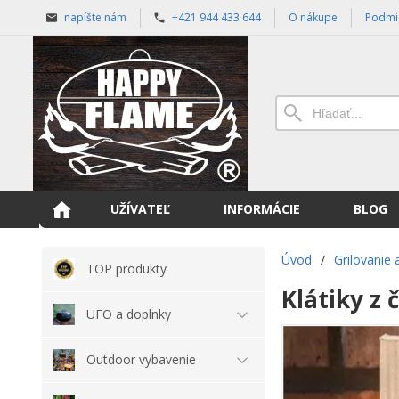
napíšte nám
+421 944 433 644
O nákupe
Podmi
UŽÍVATEĽ
INFORMÁCIE
BLOG
Úvod
/
Grilovanie
TOP produkty
Klátiky z
UFO a doplnky
Outdoor vybavenie