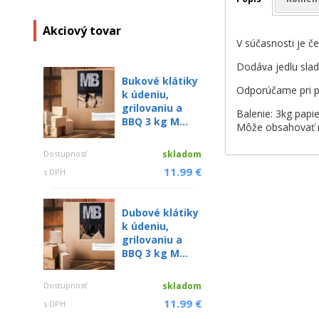
Akciový tovar
V súčasnosti je č
Dodáva jedlu sla
Bukové klátiky
Odporúčame pri pr
k údeniu,
grilovaniu a
Balenie: 3kg papi
BBQ 3 kg M...
Môže obsahovať 
Dostupnosť
skladom
11.99 €
s DPH
Dubové klátiky
k údeniu,
grilovaniu a
BBQ 3 kg M...
Dostupnosť
skladom
11.99 €
s DPH