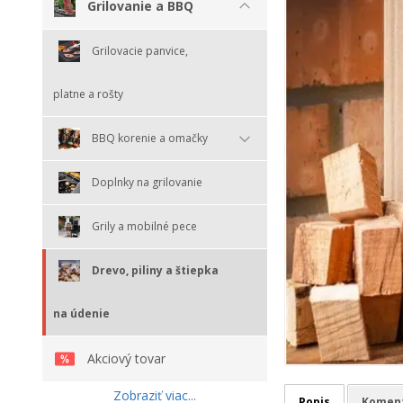
Grilovanie a BBQ
Grilovacie panvice,
platne a rošty
BBQ korenie a omačky
Doplnky na grilovanie
Grily a mobilné pece
Drevo, piliny a štiepka
na údenie
Akciový tovar
Zobraziť viac...
Popis
Komen