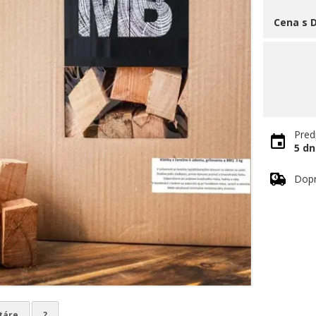
Cena s 
Pred
5 dn
Dop
táre
?