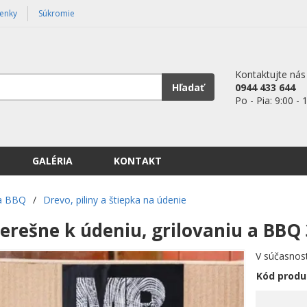
enky
Súkromie
Kontaktujte nás
Hľadať
0944 433 644
Po - Pia: 9:00 - 
GALÉRIA
KONTAKT
 a BBQ
/
Drevo, piliny a štiepka na údenie
 čerešne k údeniu, grilovaniu a B
V súčasnos
Kód produ