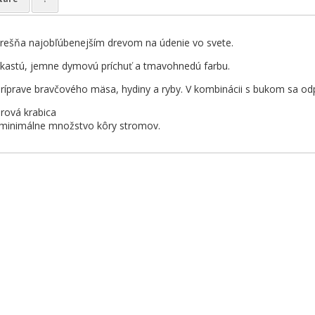
erešňa najobľúbenejším drevom na údenie vo svete.
dkastú, jemne dymovú príchuť a tmavohnedú farbu.
íprave bravčového mäsa, hydiny a ryby. V kombinácii s bukom sa od
erová krabica
minimálne množstvo kôry stromov.