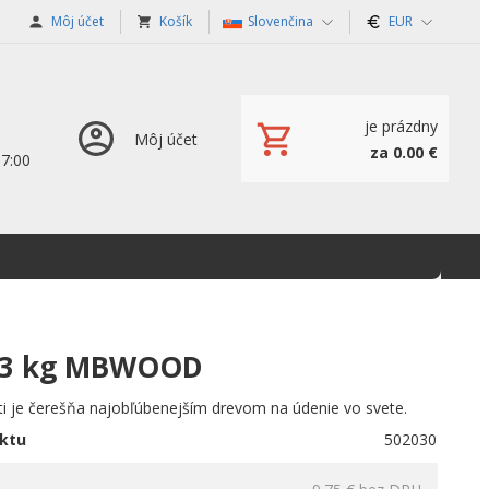
Môj účet
Košík
Slovenčina
EUR
je prázdny
Môj účet
za 0.00 €
17:00
BQ 3 kg MBWOOD
ti je čerešňa najobľúbenejším drevom na údenie vo svete.
ktu
502030