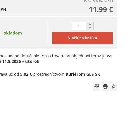
9.75 €
bez DPH
11.99 €
DPH
skladom
Vložiť do košíka
pokladané doručenie tohto tovaru pri objednaní teraz je
za
í
11.8.2026
v
utorok
rava už od
5.02 €
prostredníctvom
Kuriérom GLS SK