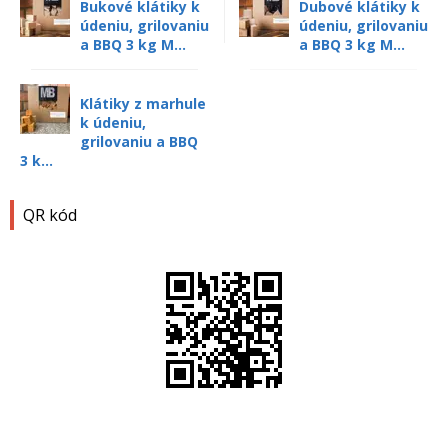
Bukové klátiky k
Dubové klátiky k
údeniu, grilovaniu
údeniu, grilovaniu
a BBQ 3 kg M...
a BBQ 3 kg M...
Klátiky z marhule
k údeniu,
grilovaniu a BBQ
3 k...
QR kód