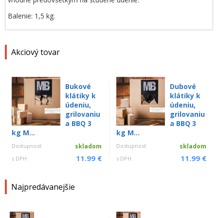
Balenie: 1,5 kg.
Akciový tovar
Bukové
Dubové
klátiky k
klátiky k
údeniu,
údeniu,
grilovaniu
grilovaniu
a BBQ 3
a BBQ 3
kg M...
kg M...
Dostupnosť
skladom
Dostupnosť
skladom
11.99 €
11.99 €
s DPH
s DPH
Najpredávanejšie