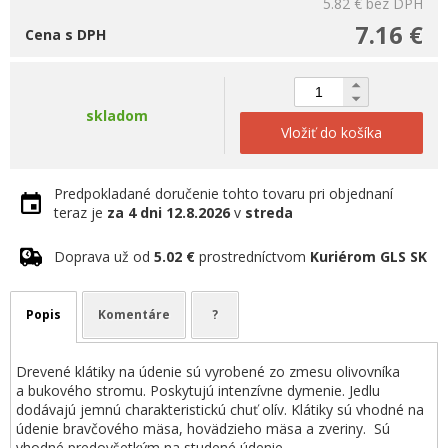
5.82 €
bez DPH
7.16 €
Cena s DPH
skladom
Vložiť do košíka
Predpokladané doručenie tohto tovaru pri objednaní
teraz je
za 4 dni
12.8.2026
v
streda
Doprava už od
5.02 €
prostredníctvom
Kuriérom GLS SK
Popis
Komentáre
?
Drevené klátiky na údenie sú vyrobené zo zmesu olivovníka
a bukového stromu. Poskytujú intenzívne dymenie. Jedlu
dodávajú jemnú charakteristickú chuť olív. Klátiky sú vhodné na
údenie bravčového mäsa, hovädzieho mäsa a zveriny. Sú
vhodné predovšetkým na studené údenie.