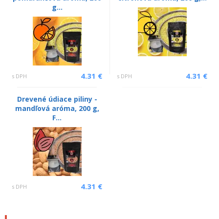
g...
4.31 €
4.31 €
s DPH
s DPH
Drevené údiace piliny -
mandľová aróma, 200 g,
F...
4.31 €
s DPH