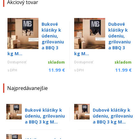
Akciový tovar
Bukové
Dubové
klátiky k
klátiky k
údeniu,
údeniu,
grilovaniu
grilovaniu
a BBQ 3
a BBQ 3
kg M...
kg M...
Dostupnosť
skladom
Dostupnosť
skladom
11.99 €
11.99 €
s DPH
s DPH
Najpredávanejšie
Bukové klátiky k
Dubové klátiky k
údeniu, grilovaniu
údeniu, grilovaniu
a BBQ 3 kg M...
a BBQ 3 kg M...