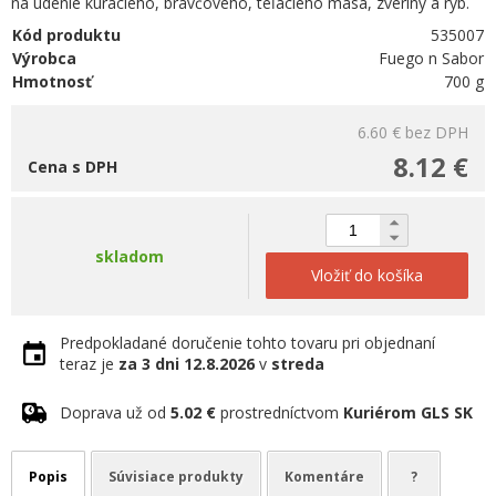
na údenie kuracieho, bravčového, teľacieho mäsa, zveriny a rýb.
Kód produktu
535007
Výrobca
Fuego n Sabor
Hmotnosť
700 g
6.60 €
bez DPH
8.12 €
Cena s DPH
skladom
Vložiť do košíka
Predpokladané doručenie tohto tovaru pri objednaní
teraz je
za 3 dni
12.8.2026
v
streda
Doprava už od
5.02 €
prostredníctvom
Kuriérom GLS SK
Popis
Súvisiace produkty
Komentáre
?