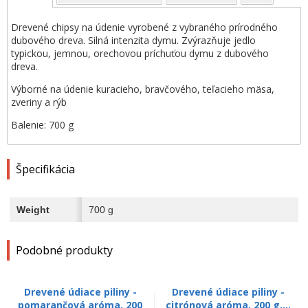
Drevené chipsy na údenie vyrobené z vybraného prírodného
dubového dreva. Silná intenzita dymu. Zvýrazňuje jedlo
typickou, jemnou, orechovou príchuťou dymu z dubového
dreva.
Výborné na údenie kuracieho, bravčového, teľacieho mäsa,
zveriny a rýb
Balenie: 700 g
Špecifikácia
Weight
700 g
Podobné produkty
Drevené údiace piliny -
Drevené údiace piliny -
pomarančová aróma, 200
citrónová aróma, 200 g,...