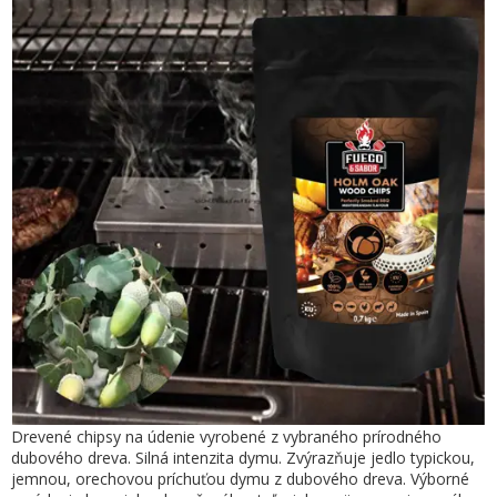
Drevené chipsy na údenie vyrobené z vybraného prírodného
dubového dreva. Silná intenzita dymu. Zvýrazňuje jedlo typickou,
jemnou, orechovou príchuťou dymu z dubového dreva. Výborné