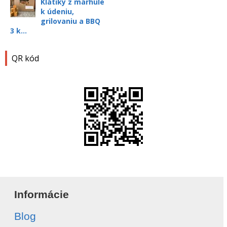
Klátiky z marhule
k údeniu,
grilovaniu a BBQ
3 k...
QR kód
Informácie
Blog