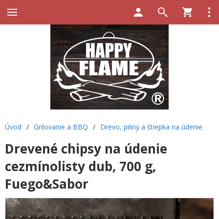
Úvod
/
Grilovanie a BBQ
/
Drevo, piliny a štiepka na údenie
Drevené chipsy na údenie
cezmínolisty dub, 700 g,
Fuego&Sabor