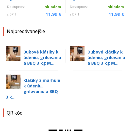
Dostupnosť
skladom
Dostupnosť
skladom
11.99 €
11.99 €
s DPH
s DPH
Najpredávanejšie
Bukové klátiky k
Dubové klátiky k
údeniu, grilovaniu
údeniu, grilovaniu
a BBQ 3 kg M...
a BBQ 3 kg M...
Klátiky z marhule
k údeniu,
grilovaniu a BBQ
3 k...
QR kód