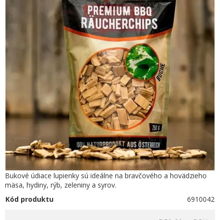
Bukové údiace lupienky sú ideálne na bravčového a hovädzieho
mäsa, hydiny, rýb, zeleniny a syrov.
Kód produktu
6910042