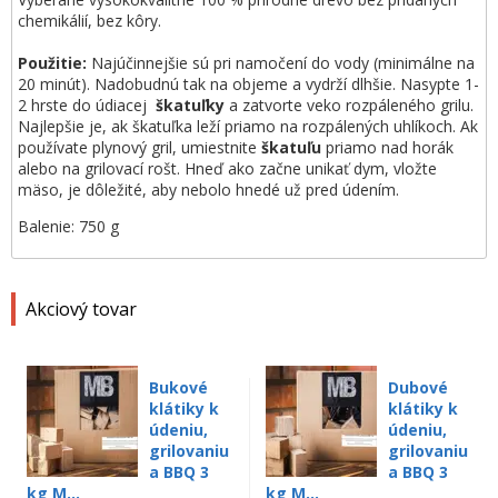
chemikálií, bez kôry.
Použitie:
Najúčinnejšie sú pri namočení do vody (minimálne na
20 minút). Nadobudnú tak na objeme a vydrží dlhšie. Nasypte 1-
2 hrste do údiacej
škatuľky
a zatvorte veko rozpáleného grilu.
Najlepšie je, ak škatuľka leží priamo na rozpálených uhlíkoch. Ak
používate plynový gril, umiestnite
škatuľu
priamo nad horák
alebo na grilovací rošt. Hneď ako začne unikať dym, vložte
mäso, je dôležité, aby nebolo hnedé už pred údením.
Balenie: 750 g
Akciový tovar
Bukové
Dubové
klátiky k
klátiky k
údeniu,
údeniu,
grilovaniu
grilovaniu
a BBQ 3
a BBQ 3
kg M...
kg M...