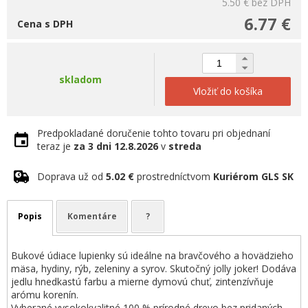
5.50 €
bez DPH
6.77 €
Cena s DPH
skladom
Vložiť do košíka
Predpokladané doručenie tohto tovaru pri objednaní
teraz je
za 3 dni
12.8.2026
v
streda
Doprava už od
5.02 €
prostredníctvom
Kuriérom GLS SK
Popis
Komentáre
?
Bukové údiace lupienky sú ideálne na bravčového a hovädzieho
mäsa, hydiny, rýb, zeleniny a syrov. Skutočný jolly joker! Dodáva
jedlu hnedkastú farbu a mierne dymovú chuť, zintenzívňuje
arómu korenín.
Vyberané vysokokvalitné 100 % prírodné drevo bez pridaných