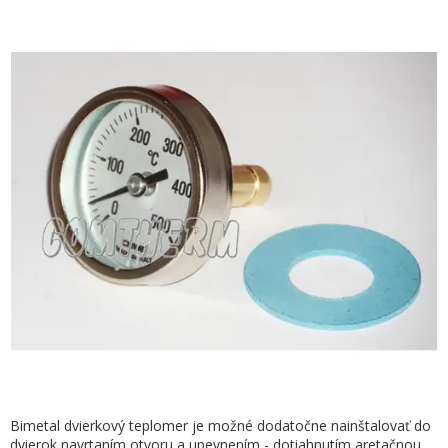
Bimetal dvierkový teplomer je možné dodatočne nainštalovať do
dvierok navrtaním otvoru a upevnením - dotiahnutím aretačnou