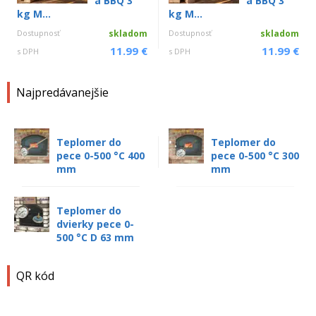
a BBQ 3
a BBQ 3
kg M...
kg M...
Dostupnosť
skladom
Dostupnosť
skladom
11.99 €
11.99 €
s DPH
s DPH
Najpredávanejšie
Teplomer do
Teplomer do
pece 0-500 °C 400
pece 0-500 °C 300
mm
mm
Teplomer do
dvierky pece 0-
500 °C D 63 mm
QR kód