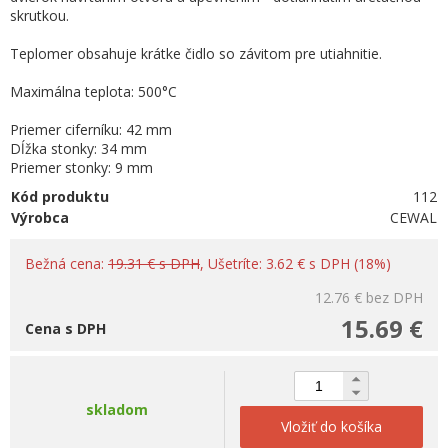
skrutkou.
Teplomer obsahuje krátke čidlo so závitom pre utiahnitie.
Maximálna teplota: 500°C
Priemer ciferníku: 42 mm
Dĺžka stonky: 34 mm
Priemer stonky: 9 mm
Kód produktu
112
Výrobca
CEWAL
Bežná cena:
19.31 € s DPH
, Ušetríte: 3.62 € s DPH (18%)
12.76 €
bez DPH
15.69 €
Cena s DPH
skladom
Vložiť do košíka