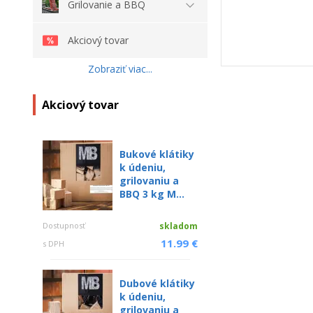
Grilovanie a BBQ
Akciový tovar
Zobraziť viac...
Akciový tovar
Bukové klátiky
k údeniu,
grilovaniu a
BBQ 3 kg M...
Dostupnosť
skladom
11.99 €
s DPH
Dubové klátiky
k údeniu,
grilovaniu a