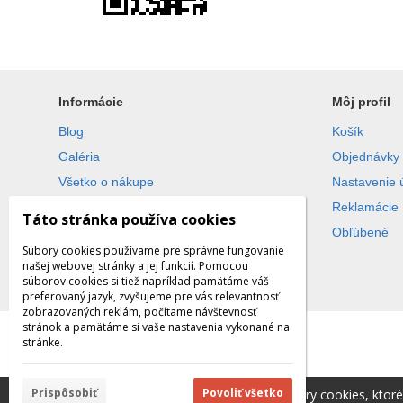
Informácie
Môj profil
Blog
Košík
Galéria
Objednávky
Všetko o nákupe
Nastavenie 
Obchodné podmienky
Reklamácie
Táto stránka používa cookies
Ochrana súkromia
Obľúbené
Súbory cookies používame pre správne fungovanie
našej webovej stránky a jej funkcií. Pomocou
súborov cookies si tiež napríklad pamätáme váš
preferovaný jazyk, zvyšujeme pre vás relevantnosť
zobrazovaných reklám, počítame návštevnosť
stránok a pamätáme si vaše nastavenia vykonané na
© 2026 WEXBO |
www.wexbo.com
|
Prihlásiť
stránke.
Prispôsobiť
Povoliť všetko
Táto stránka používa súbory cookies, ktor