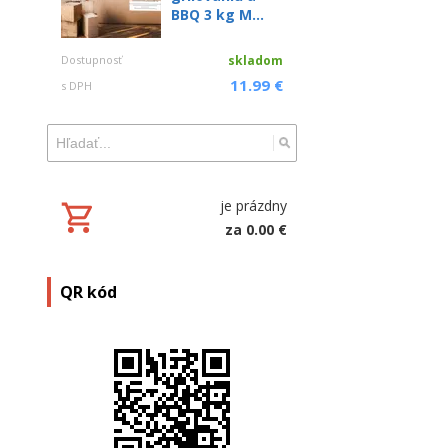
BBQ 3 kg M...
Dostupnosť
skladom
11.99 €
s DPH
je prázdny
za 0.00 €
QR kód