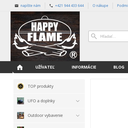
napíšte nám
+421 944 433 644
O nákupe
Podmi
UŽÍVATEĽ
INFORMÁCIE
BLOG
TOP produkty
UFO a doplnky
Outdoor vybavenie