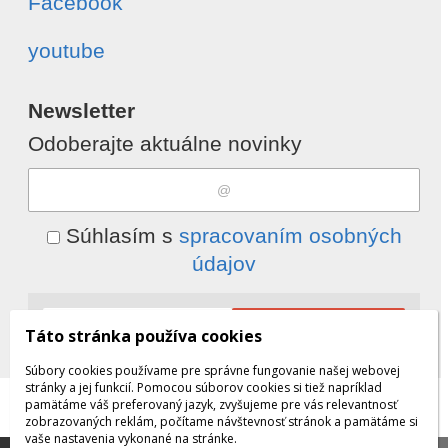
Facebook
youtube
Newsletter
Odoberajte aktuálne novinky
Súhlasím s
spracovaním osobných
údajov
Odobrať
Pridať
Táto stránka používa cookies
Súbory cookies používame pre správne fungovanie našej webovej
stránky a jej funkcií. Pomocou súborov cookies si tiež napríklad
pamätáme váš preferovaný jazyk, zvyšujeme pre vás relevantnosť
© 2026 WEXBO |
www.wexbo.com
|
Prihlásiť
zobrazovaných reklám, počítame návštevnosť stránok a pamätáme si
vaše nastavenia vykonané na stránke.