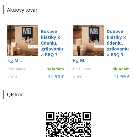
Akciový tovar
Bukové
Dubové
klátiky k
klátiky k
údeniu,
údeniu,
grilovaniu
grilovaniu
a BBQ 3
a BBQ 3
kg M...
kg M...
Dostupnosť
skladom
Dostupnosť
skladom
11.99 €
11.99 €
s DPH
s DPH
QR kód