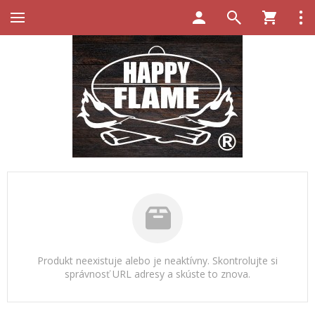
Produkt neexistuje alebo je neaktívny. Skontrolujte si
správnosť URL adresy a skúste to znova.