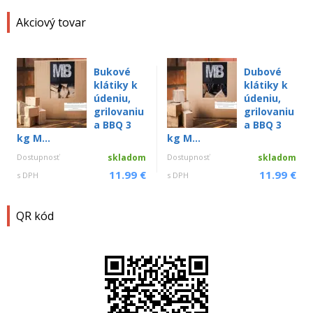
Akciový tovar
Bukové
Dubové
klátiky k
klátiky k
údeniu,
údeniu,
grilovaniu
grilovaniu
a BBQ 3
a BBQ 3
kg M...
kg M...
Dostupnosť
skladom
Dostupnosť
skladom
11.99 €
11.99 €
s DPH
s DPH
QR kód