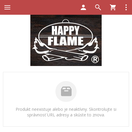
Produkt neexistuje alebo je neaktívny. Skontrolujte si
správnosť URL adresy a skúste to znova.