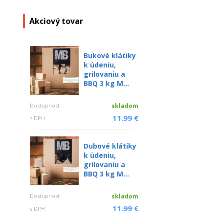
Akciový tovar
Bukové klátiky
k údeniu,
grilovaniu a
BBQ 3 kg M...
Dostupnosť
skladom
11.99 €
s DPH
Dubové klátiky
k údeniu,
grilovaniu a
BBQ 3 kg M...
Dostupnosť
skladom
11.99 €
s DPH