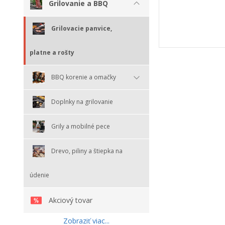
Grilovanie a BBQ
Grilovacie panvice,
platne a rošty
BBQ korenie a omačky
Doplnky na grilovanie
Grily a mobilné pece
Drevo, piliny a štiepka na
údenie
Akciový tovar
Zobraziť viac...