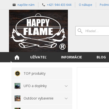
napíšte nám
+421 944 433 644
O nákupe
Podmi
UŽÍVATEĽ
INFORMÁCIE
BLOG
TOP produkty
UFO a doplnky
Outdoor vybavenie