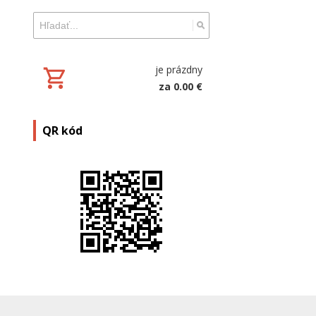
je prázdny
za 0.00 €
QR kód