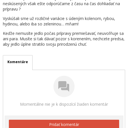
neskúsených však ešte odporúčame z času na čas dohliadať na
prípravu ?
Vyskúšali sme už rozličné variácie s údeným kolenom, rybou,
hydinou, alebo iba so zeleninou… mňam!
Keďže nemusíte jedlo počas prípravy premiešavať, neuvoľňuje sa
ani para. Musíte si tak dávať pozor s korenením, nechcete predsa,
aby jedlo úplne stratilo svoju prirodzenú chuť.
Komentáre
Momentálne nie je k dispozícií žiaden komentár
Pridať komentár