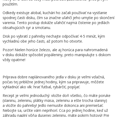
použitím.
Odkedy existuje alobal, kuchári ho začali používať na vystlanie
spodnej časti disku, čím sa značne uľahčí jeho umytie po skončení
varenia. Tento postup dokáže uľahčiť najmä čistenie po jedlách
obsahujúcich syr a smotanu.
Disk po vybratí z pahreby nechajte odpočívať 4-5 minút, kým
vychladnú obe jeho časti, až potom ho otvorte.
Pozor! Nielen horúce železo, ale aj horúca para nahromadená
v disku dokáže spôsobiť popáleniny, preto manipulujte s diskom
vždy opatrne!
Príprava dobre naplánovaného jedla v disku je veľmi vďačná,
počas tej približne jednej hodiny, kým sa pripravuje, môžete
vyhladnúť ako vlk: hrať futbal, rybárčiť, popíjať.
Recept je veľmi jednoduchý: vložte doň všetko, čo máte poruke
(slaninu, zeleninu, plátky mäsa, zeleninu a ešte trocha slaniny)
a vložte do pahreby! Jedlo nemusíte dokonca ani premiešať.
Nebojte sa, určite vám neprihorí. Cca po jednej hodine, keď už
záhradu naplní vôňa dusenej zeleniny, máte pokrm hotový! Pre