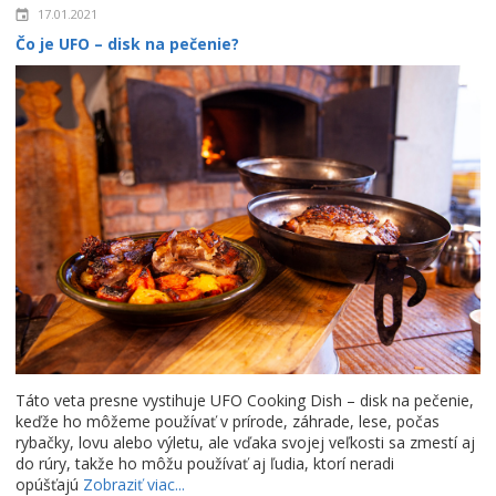
17.01.2021
Čo je UFO – disk na pečenie?
Táto veta presne vystihuje UFO Cooking Dish – disk na pečenie,
keďže ho môžeme používať v prírode, záhrade, lese, počas
rybačky, lovu alebo výletu, ale vďaka svojej veľkosti sa zmestí aj
do rúry, takže ho môžu používať aj ľudia, ktorí neradi
opúšťajú
Zobraziť viac...