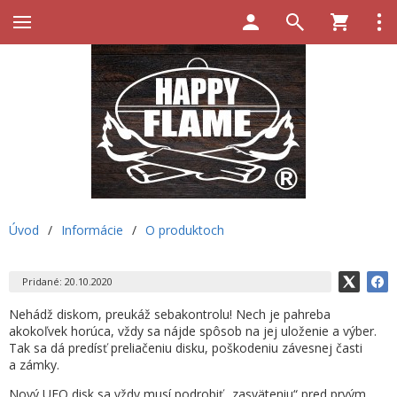
Úvod
/
Informácie
/
O produktoch
Pridané: 20.10.2020
Nehádž diskom, preukáž sebakontrolu! Nech je pahreba
akokoľvek horúca, vždy sa nájde spôsob na jej uloženie a výber.
Tak sa dá predísť preliačeniu disku, poškodeniu závesnej časti
a zámky.
Nový UFO disk sa vždy musí podrobiť „zasväteniu“ pred prvým