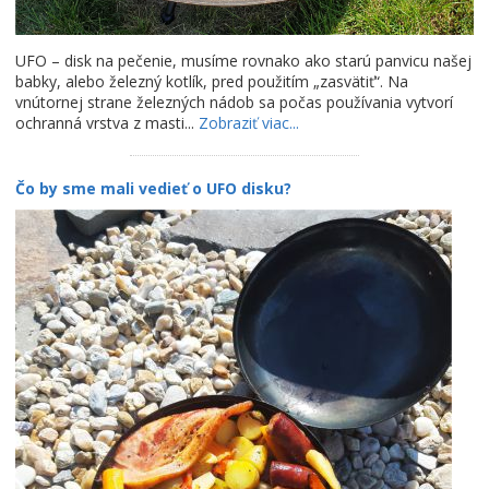
UFO – disk na pečenie, musíme rovnako ako starú panvicu našej
babky, alebo železný kotlík, pred použitím „zasvätiť“. Na
vnútornej strane železných nádob sa počas používania vytvorí
ochranná vrstva z masti...
Zobraziť viac...
Čo by sme mali vedieť o UFO disku?