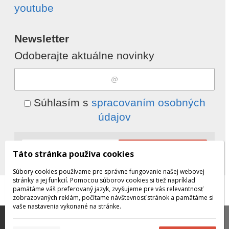
youtube
Newsletter
Odoberajte aktuálne novinky
Súhlasím s
spracovaním osobných
údajov
Odobrať
Pridať
Táto stránka používa cookies
Súbory cookies používame pre správne fungovanie našej webovej
stránky a jej funkcií. Pomocou súborov cookies si tiež napríklad
pamätáme váš preferovaný jazyk, zvyšujeme pre vás relevantnosť
© 2026 WEXBO |
www.wexbo.com
zobrazovaných reklám, počítame návštevnosť stránok a pamätáme si
vaše nastavenia vykonané na stránke.
Táto stránka používa súbory cookies, ktoré nám
pomáhajú poskytovať služby. Používaním našich služieb