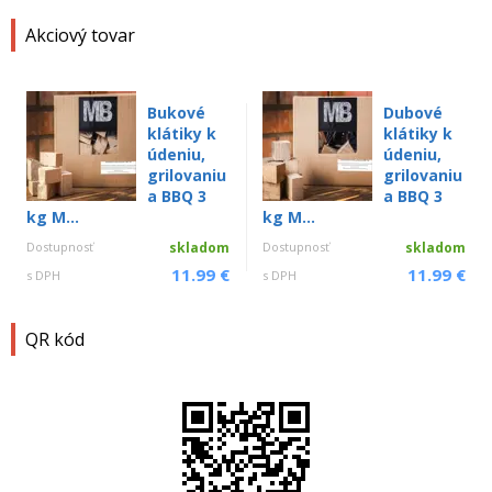
Akciový tovar
Bukové
Dubové
klátiky k
klátiky k
údeniu,
údeniu,
grilovaniu
grilovaniu
a BBQ 3
a BBQ 3
kg M...
kg M...
Dostupnosť
skladom
Dostupnosť
skladom
11.99 €
11.99 €
s DPH
s DPH
QR kód