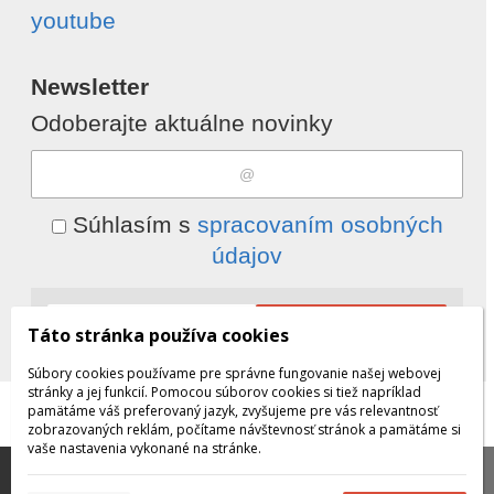
youtube
Newsletter
Odoberajte aktuálne novinky
Súhlasím s
spracovaním osobných
údajov
Odobrať
Pridať
Táto stránka používa cookies
Súbory cookies používame pre správne fungovanie našej webovej
stránky a jej funkcií. Pomocou súborov cookies si tiež napríklad
pamätáme váš preferovaný jazyk, zvyšujeme pre vás relevantnosť
© 2026 WEXBO |
www.wexbo.com
|
Prihlásiť
zobrazovaných reklám, počítame návštevnosť stránok a pamätáme si
vaše nastavenia vykonané na stránke.
Táto stránka používa súbory cookies, ktoré nám
pomáhajú poskytovať služby. Používaním našich služieb