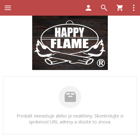
Produkt neexistuje alebo je neaktívny. Skontrolujte si
správnosť URL adresy a skúste to znova.