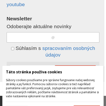
youtube
Newsletter
Odoberajte aktuálne novinky
Súhlasím s
spracovaním osobných
údajov
Odobrať
Pridať
Táto stránka používa cookies
Súbory cookies používame pre správne fungovanie našej webovej
stránky a jej funkcií. Pomocou súborov cookies si tiež napríklad
pamätáme váš preferovaný jazyk, zvyšujeme pre vás relevantnosť
© 2026 WEXBO |
www.wexbo.com
|
Prihlásiť
zobrazovaných reklám, počítame návštevnosť stránok a pamätáme si
vaše nastavenia vykonané na stránke.
Táto stránka používa súbory cookies, ktoré nám
pomáhajú poskytovať služby. Používaním našich služieb