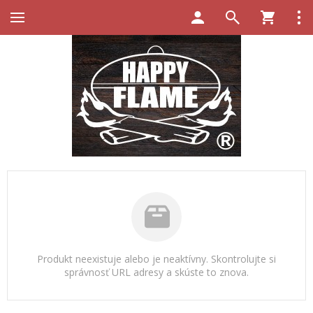
Produkt neexistuje alebo je neaktívny. Skontrolujte si
správnosť URL adresy a skúste to znova.