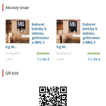
Akciový tovar
Bukové
Dubové
klátiky k
klátiky k
údeniu,
údeniu,
grilovaniu
grilovaniu
a BBQ 3
a BBQ 3
kg M...
kg M...
Dostupnosť
skladom
Dostupnosť
skladom
11.99 €
11.99 €
s DPH
s DPH
QR kód