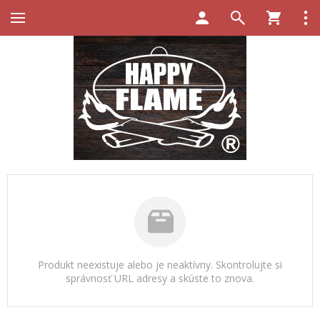
Produkt neexistuje alebo je neaktívny. Skontrolujte si
správnosť URL adresy a skúste to znova.