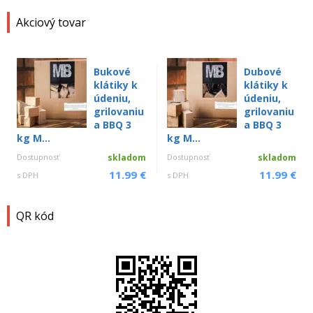
Akciový tovar
Bukové
Dubové
klátiky k
klátiky k
údeniu,
údeniu,
grilovaniu
grilovaniu
a BBQ 3
a BBQ 3
kg M...
kg M...
Dostupnosť
skladom
Dostupnosť
skladom
11.99 €
11.99 €
s DPH
s DPH
QR kód