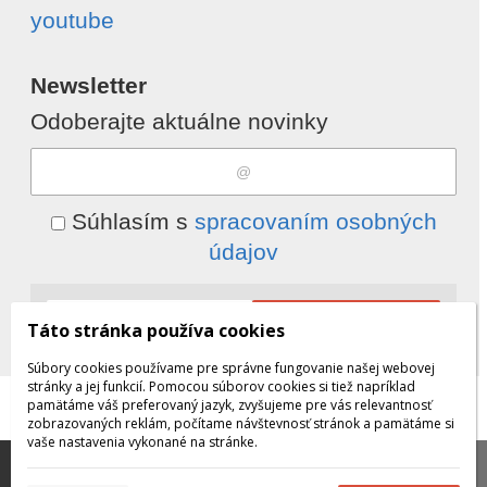
youtube
Newsletter
Odoberajte aktuálne novinky
Súhlasím s
spracovaním osobných
údajov
Odobrať
Pridať
Táto stránka používa cookies
Súbory cookies používame pre správne fungovanie našej webovej
stránky a jej funkcií. Pomocou súborov cookies si tiež napríklad
pamätáme váš preferovaný jazyk, zvyšujeme pre vás relevantnosť
© 2026 WEXBO |
www.wexbo.com
|
Prihlásiť
zobrazovaných reklám, počítame návštevnosť stránok a pamätáme si
vaše nastavenia vykonané na stránke.
Táto stránka používa súbory cookies, ktoré nám
pomáhajú poskytovať služby. Používaním našich služieb